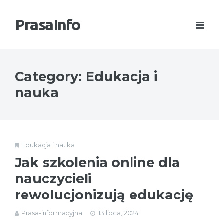
PrasaInfo
Category: Edukacja i
nauka
Edukacja i nauka
Jak szkolenia online dla
nauczycieli
rewolucjonizują edukację
Prasa-informacyjna
13 lipca, 2024