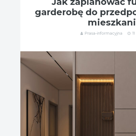
Jak zaplanować f
garderobę do przedp
mieszkan
Prasa-informacyjna
1