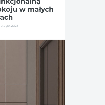
unkcjonalną
okoju w małych
iach
1 lutego, 2025