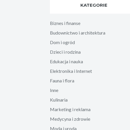
KATEGORIE
Biznes i finanse
Budownictwo i architektura
Dom i ogród
Dzieci i rodzina
Edukacja i nauka
Elektronika i Internet
Fauna i flora
Inne
Kulinaria
Marketing i reklama
Medycyna i zdrowie
Moda i uroda