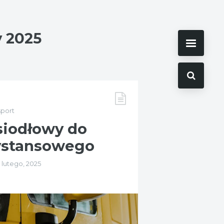
y 2025
sport
siodłowy do
ystansowego
 lutego, 2025