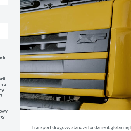
jak
a
rii
ane
ny
?
stwy
ny
Transport drogowy stanowi fundament globalnej lo