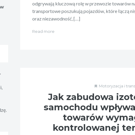
odgrywają kluczową rolę w przewozie towarów na
ów
transportowe poszukują pojazdów, które łączą ni
oraz niezawodność, […]
Read more
,
Motoryzacja i tran
i,
Jak zabudowa izot
samochodu wpływa 
dzę.
towarów wyma
kontrolowanej te