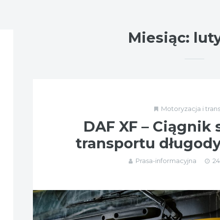
Miesiąc:
lut
Motoryzacja i tran
DAF XF – Ciągnik 
transportu długod
Prasa-informacyjna
24