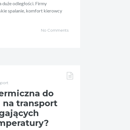
 duże odległości. Firmy
skie spalanie, komfort kierowcy
No Comments
sport
ermiczna do
na transport
gających
mperatury?