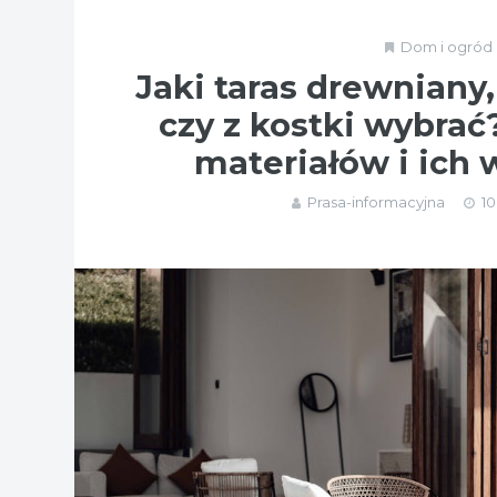
Dom i ogród
Jaki taras drewnian
czy z kostki wybra
materiałów i ich 
Prasa-informacyjna
10