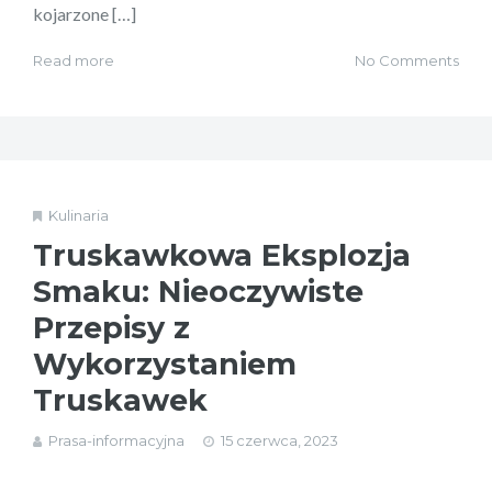
kojarzone […]
Read more
No Comments
Kulinaria
Truskawkowa Eksplozja
Smaku: Nieoczywiste
Przepisy z
Wykorzystaniem
Truskawek
Prasa-informacyjna
15 czerwca, 2023