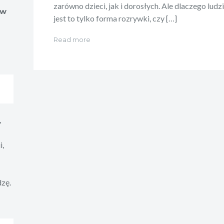
zarówno dzieci, jak i dorosłych. Ale dlaczego ludz
ów
jest to tylko forma rozrywki, czy […]
Read more
,
i,
dzę.