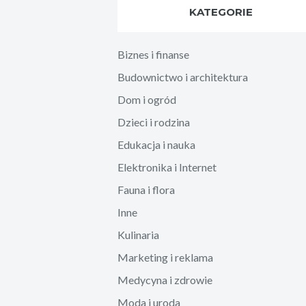
KATEGORIE
Biznes i finanse
Budownictwo i architektura
Dom i ogród
Dzieci i rodzina
Edukacja i nauka
Elektronika i Internet
Fauna i flora
Inne
Kulinaria
Marketing i reklama
Medycyna i zdrowie
Moda i uroda