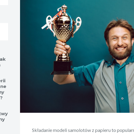
jak
a
rii
ane
ny
?
stwy
ny
Składanie modeli samolotów z papieru to popular