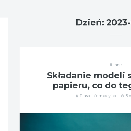
Dzień:
2023
Inne
Składanie modeli 
papieru, co do te
Prasa-informacyjna
5 