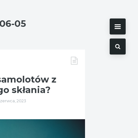
-06-05
samolotów z
go skłania?
czerwca, 2023