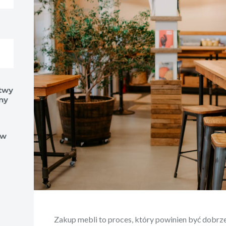
stwy
ny
ów
Zakup mebli to proces, który powinien być dobrze