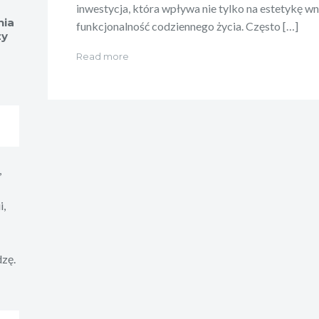
inwestycja, która wpływa nie tylko na estetykę wnę
nia
funkcjonalność codziennego życia. Często […]
zy
Read more
,
i,
dzę.