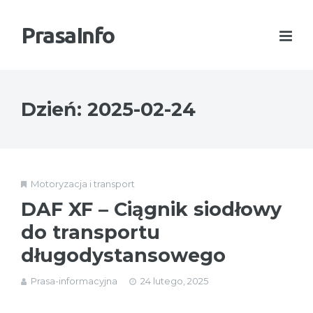
PrasaInfo
Dzień:
2025-02-24
Motoryzacja i transport
DAF XF – Ciągnik siodłowy
do transportu
długodystansowego
Prasa-informacyjna
24 lutego, 2025