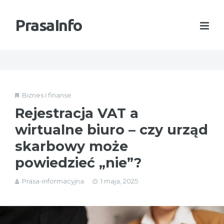
PrasaInfo
Biznes i finanse
Rejestracja VAT a
wirtualne biuro – czy urząd
skarbowy może
powiedzieć „nie”?
Prasa-informacyjna
1 maja, 2025