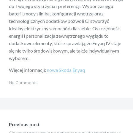
do Twojego stylu życia i preferencji. Wybór zasięgu
baterii, mocy silnika, konfiguracji wnętrza oraz
technologicznych dodatków pozwoli Ci stworzyć
idealny elektryczny samochód dla siebie. Oszczędność
energii i personalizacja zewnętrznego wyglądu to
dodatkowe elementy, które sprawiają, że Enyaq IV staje
się nie tylko środowiskowym, ale także indywidualnym
wyborem.
Więcej informacji:
nowa Skoda Enyaq
No Comments
Nawigacja
wpisu
Previous post
Ciekawe rozwiązanie na poprawę produktywności pracy z