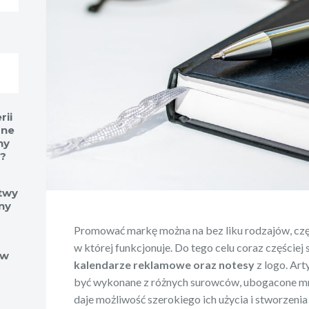
rii
ane
ny
?
stwy
ny
Promować markę można na bez liku rodzajów, częs
w której funkcjonuje. Do tego celu coraz częściej 
ów
kalendarze reklamowe oraz notesy
z logo. Art
być wykonane z różnych surowców, ubogacone mn
daje możliwość szerokiego ich użycia i stworzenia