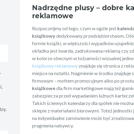
Nadrzędne plusy – dobre k
reklamowe
Rozpocznijmy od tego, czym w ogóle jest
kalend
książkowy
dedykowany przedsiębiorstwom. Otóż 
formie książki, w większości wypadków uzupełn
okładka jest twarda, zadrukowana reklamą czy zd
w kolorze obecnym w tożsamości wizualnej jedn
książkowy reklamowy
znajduje się stronica z rekl
,
miejsce na notatki. Nagminnie w środku znajduje 
firmowym – mottem promocyjnym albo po prostu 
i,
książkowe
dla firm marketingowe mają też gumk
zabezpiecza przed wypadaniem luźnych karteczek
Takich ściennych kalendarzy dla spółek nie można
dzę.
sklepie z materiałami biurowymi. Toteż jednostki
na indywidualne zamówienie może być zrealizowa
pragnienia nabywcy.