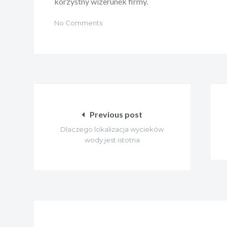
korzystny wizerunek firmy.
No Comments
Nawigacja
wpisu
Previous post
Dlaczego lokalizacja wycieków
wody jest istotna