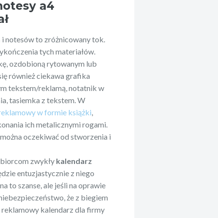
notesy a4
ał
h
i notesów to zróżnicowany tok.
ykończenia tych materiałów.
kę, ozdobioną rytowanym lub
ię również ciekawa grafika
ym tekstem/reklamą, notatnik w
a, tasiemka z tekstem. W
 reklamowy w formie książki
,
konania ich metalicznymi rogami.
j można oczekiwać od stworzenia i
odbiorcom zwykły
kalendarz
ędzie entuzjastycznie z niego
 na to szanse, ale jeśli na oprawie
 niebezpieczeństwo, że z biegiem
 reklamowy kalendarz dla firmy