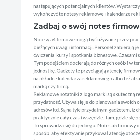
następujących potencjalnych klientów. Wystarczy 
wykończyć te notesy reklamowe i kalendarze rekl
Zadbaj o swój notes firmowy
Notesy a4 firmowe mogą być używane przez prac
bieżących uwag i informacji. Personel zabierają je
ćwiczenia, kursy i spotkania biznesowe. Czasami s
Tym podejściem docierają do różnych osób i w te
jednostkę. Gadżety te przyciągają atencję firm
na okładce kalendarza reklamowego albo też atrak
marką czy firmą.
Reklamowe notatniki z logo marki są skuteczną r
przydatność. Używa się je do planowania swoich 
adresów itd. Są na tyle przydatnym gadżetem, iż ch
praktycznie cały czas i wszędzie. Tam, gdzie się 
To sprowadza się do jednego. Notes a5 firmowy m
sposób, aby efektywnie przykuwał atencję otoc