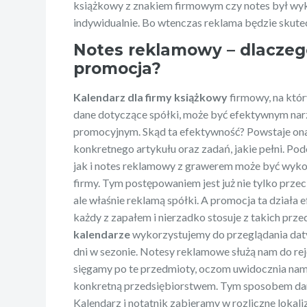
książkowy z znakiem firmowym czy notes był wy
indywidualnie. Bo wtenczas reklama będzie skutec
Notes reklamowy – dlaczeg
promocja?
Kalendarz dla firmy książkowy
firmowy, na któr
dane dotyczące spółki, może być efektywnym nar
promocyjnym. Skąd ta efektywność? Powstaje on
konkretnego artykułu oraz zadań, jakie pełni. Po
jak i notes reklamowy z grawerem może być wyk
firmy. Tym postępowaniem jest już nie tylko prz
ale właśnie reklamą spółki. A promocja ta działa
każdy z zapałem i nierzadko stosuje z takich prz
kalendarze
wykorzystujemy do przeglądania dat
dni w sezonie. Notesy reklamowe służą nam do re
sięgamy po te przedmioty, oczom uwidocznia nam s
konkretną przedsiębiorstwem. Tym sposobem dan
Kalendarz i notatnik zabieramy w rozliczne lokal