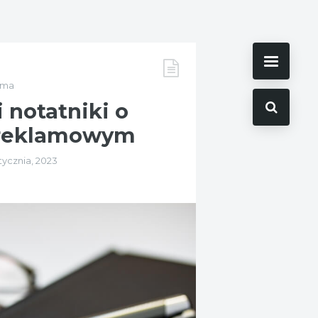
ama
 notatniki o
 reklamowym
stycznia, 2023