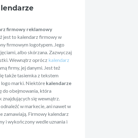
alendarze
arz firmowy reklamowy
jest to kalendarz firmowy w
iony firmowym logotypem. Jego
jęciami, albo skórzana. Zazwyczaj
ostki. Wewnątrz oprócz
kalendarz
amą firmy, jej danymi. Jest też
się także tasiemka z tekstem
logo marki. Niektóre
kalendarze
ę do obejmowania, która
 znajdujących się wewnątrz.
 odnaleźć w markecie, ani nawet w
 je zamawiają. Firmowy kalendarz
ny i wykończony wedle uznania i