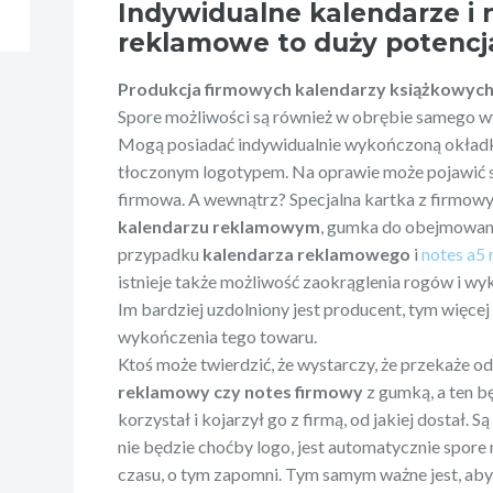
Indywidualne kalendarze i 
reklamowe to duży potencj
Produkcja firmowych kalendarzy książkowyc
Spore możliwości są również w obrębie samego w
Mogą posiadać indywidualnie wykończoną okład
tłoczonym logotypem. Na oprawie może pojawić s
firmowa. A wewnątrz? Specjalna kartka z firmow
kalendarzu reklamowym
, gumka do obejmowani
przypadku
kalendarza reklamowego
i
notes a5
istnieje także możliwość zaokrąglenia rogów i wy
Im bardziej uzdolniony jest producent, tym więce
wykończenia tego towaru.
Ktoś może twierdzić, że wystarczy, że przekaże 
reklamowy czy notes firmowy
z gumką, a ten b
korzystał i kojarzył go z firmą, od jakiej dostał. Są
nie będzie choćby logo, jest automatycznie spore
czasu, o tym zapomni. Tym samym ważne jest, aby