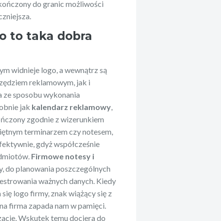
kończony do granic możliwości
zniejsza.
o to taka dobra
ym widnieje logo, a wewnątrz są
zędziem reklamowym, jak i
a ze sposobu wykonania
dobnie jak
kalendarz reklamowy
,
ończony zgodnie z wizerunkiem
eciętnym terminarzem czy notesem,
 efektywnie, gdyż współcześnie
edmiotów.
Firmowe notesy i
y, do planowania poszczególnych
jestrowania ważnych danych. Kiedy
ię logo firmy, znak wiążący się z
a firma zapada nam w pamięci.
izacje. Wskutek temu dociera do