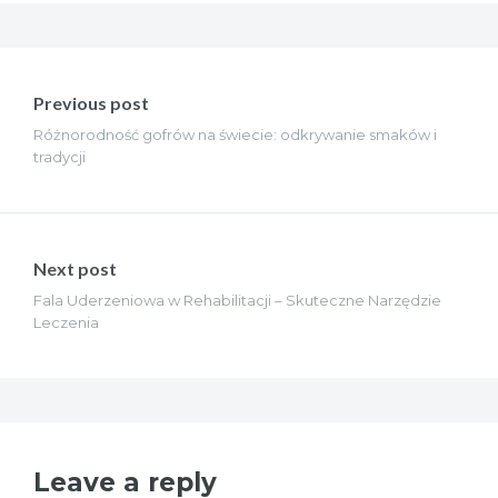
Nawigacja
wpisu
Previous post
Różnorodność gofrów na świecie: odkrywanie smaków i
tradycji
Next post
Fala Uderzeniowa w Rehabilitacji – Skuteczne Narzędzie
Leczenia
Leave a reply