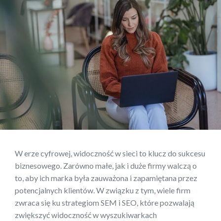
W erze cyfrowej, widoczność w sieci to klucz do sukcesu
biznesowego. Zarówno małe, jak i duże firmy walczą o
to, aby ich marka była zauważona i zapamiętana przez
potencjalnych klientów. W związku z tym, wiele firm
zwraca się ku strategiom SEM i SEO, które pozwalają
zwiększyć widoczność w wyszukiwarkach