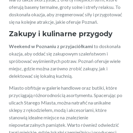
oferują baseny termalne, groty solne i strefy relaksu. To
doskonała okazja, aby zregenerować siły i przygotować
się na kolejne atrakcje, jakie oferuje Poznań.
Zakupy i kulinarne przygody
Weekend w Poznaniu z przyjaciółkami
to doskonała
okazja, aby oddać się zakupowym szaleństwom i
spróbować wyśmienitych potraw. Poznań oferuje wiele
miejsc, gdzie można zarówno zrobić zakupy, jak i
delektować się lokalną kuchnią.
Miasto obfituje w galerie handlowe oraz butiki, które
przyciągają różnorodnością asortymentu. Spacerując po
ulicach Starego Miasta, można natrafić na unikalne
sklepy z rękodziełem, modą i akcesoriami, które
stanowią idealne miejsce na znalezienie
niepowtarzalnych pamiątek. Warto również odwiedzić
targi miejskie, gdzie lokalni rzemieślnicy i producenci