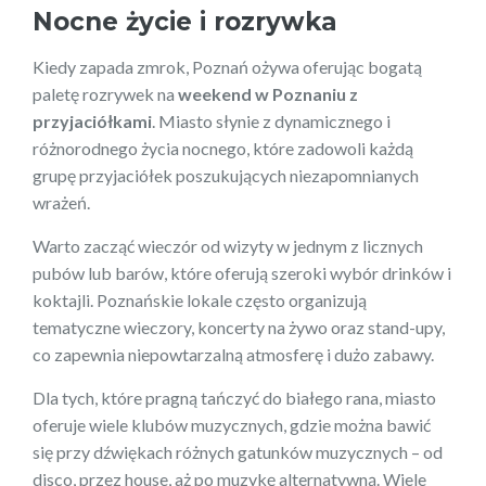
Nocne życie i rozrywka
Kiedy zapada zmrok, Poznań ożywa oferując bogatą
paletę rozrywek na
weekend w Poznaniu z
przyjaciółkami
. Miasto słynie z dynamicznego i
różnorodnego życia nocnego, które zadowoli każdą
grupę przyjaciółek poszukujących niezapomnianych
wrażeń.
Warto zacząć wieczór od wizyty w jednym z licznych
pubów lub barów, które oferują szeroki wybór drinków i
koktajli. Poznańskie lokale często organizują
tematyczne wieczory, koncerty na żywo oraz stand-upy,
co zapewnia niepowtarzalną atmosferę i dużo zabawy.
Dla tych, które pragną tańczyć do białego rana, miasto
oferuje wiele klubów muzycznych, gdzie można bawić
się przy dźwiękach różnych gatunków muzycznych – od
disco, przez house, aż po muzykę alternatywną. Wiele