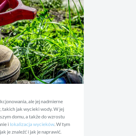
cjonowania, ale jej nadmierne
takich jak wycieki wody. W jej
szym domu, a także do wzrostu
nie i
lokalizacja wycieków
. W tym
 je znaleźć i jak je naprawić.