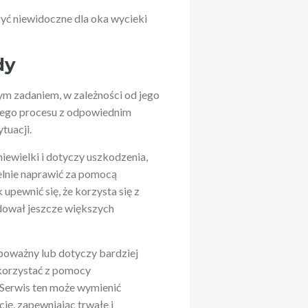
yć niewidoczne dla oka wycieki
dy
 zadaniem, w zależności od jego
o tego procesu z odpowiednim
tuacji.
iewielki i dotyczy uszkodzenia,
elnie naprawić za pomocą
upewnić się, że korzysta się z
dował jeszcze większych
poważny lub dotyczy bardziej
 skorzystać z pomocy
 Serwis ten może wymienić
cję, zapewniając trwałe i