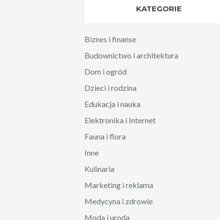
KATEGORIE
Biznes i finanse
Budownictwo i architektura
Dom i ogród
Dzieci i rodzina
Edukacja i nauka
Elektronika i Internet
Fauna i flora
Inne
Kulinaria
Marketing i reklama
Medycyna i zdrowie
Moda i uroda