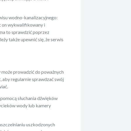
wisu wodno-kanalizacyjnego:
st on wykwalifikowany i
a to sprawdzić poprzez
leży także upewnić się, że serwis
y może prowadzić do poważnych
t, aby regularnie sprawdzać swój
iać.
a pomocą słuchania dźwięków
 wycieków wody lub kamery
uszczelnianiu uszkodzonych