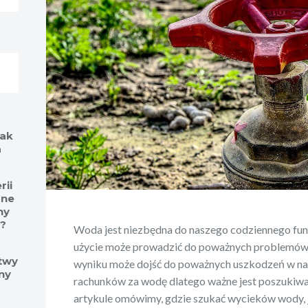
jak
a
rii
ane
ny
?
Woda jest niezbędna do naszego codziennego funk
użycie może prowadzić do poważnych problemów, 
stwy
wyniku może dojść do poważnych uszkodzeń w na
ny
rachunków za wodę dlatego ważne jest poszukiwa
artykule omówimy, gdzie szukać wycieków wody, jak