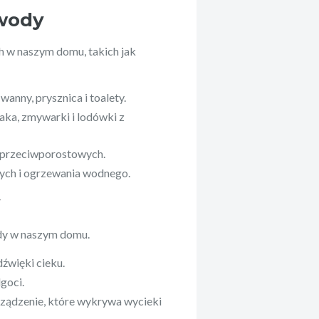
 wody
 w naszym domu, takich jak
anny, prysznica i toalety.
ka, zmywarki i lodówki z
y przeciwporostowych.
nych i ogrzewania wodnego.
y
ody w naszym domu.
źwięki cieku.
goci.
rządzenie, które wykrywa wycieki