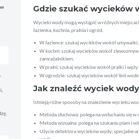
Gdzie szukać wycieków
ów
Wycieki wody mogą wystąpić w różnych miejscach
łazienka, kuchnia, pralnia i ogród.
W łazience: szukaj wycieków wokół umywalki, w
W kuchni: szukaj wycieków wokół zlewozmywa
zamrażalnikiem.
W pralni: szukaj wycieków wokół pralki i węż
,
W ogrodzie: szukaj wycieków wokół linii wod
Jak znaleźć wyciek wod
i,
Istnieją różne sposoby na znalezienie wycieku w
dzę.
Metoda słuchowa: polega na wsłuchaniu się w d
Metoda wizualna: polega na szukaniu plam i wil
Użycie detektora wycieków wody: specjalne u
wody.