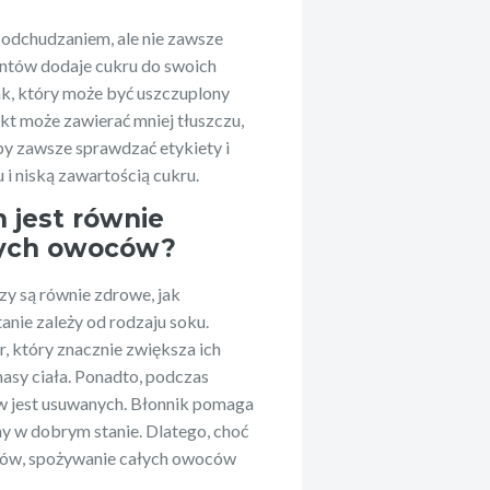
 odchudzaniem, ale nie zawsze
entów dodaje cukru do swoich
k, który może być uszczuplony
ukt może zawierać mniej tłuszczu,
aby zawsze sprawdzać etykiety i
 i niską zawartością cukru.
 jest równie
łych owoców?
zy są równie zdrowe, jak
nie zależy od rodzaju soku.
r, który znacznie zwiększa ich
masy ciała. Ponadto, podczas
ów jest usuwanych. Błonnik pomaga
ny w dobrym stanie. Dlatego, choć
łów, spożywanie całych owoców