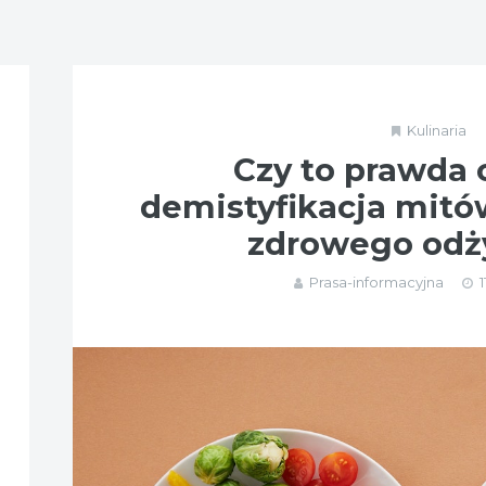
Kulinaria
Czy to prawda c
demistyfikacja mitó
zdrowego odż
Prasa-informacyjna
1