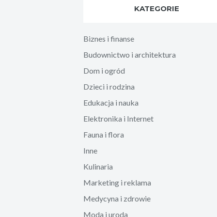
KATEGORIE
Biznes i finanse
Budownictwo i architektura
Dom i ogród
Dzieci i rodzina
Edukacja i nauka
Elektronika i Internet
Fauna i flora
Inne
Kulinaria
Marketing i reklama
Medycyna i zdrowie
Moda i uroda