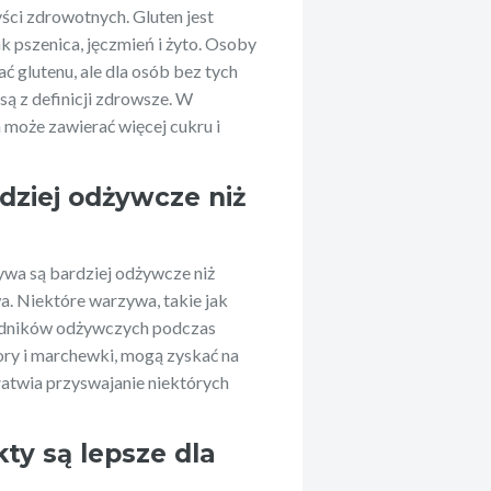
ci zdrowotnych. Gluten jest
k pszenica, jęczmień i żyto. Osoby
ać glutenu, ale dla osób bez tych
ą z definicji zdrowsze. W
może zawierać więcej cukru i
dziej odżywcze niż
ywa są bardziej odżywcze niż
a. Niektóre warzywa, takie jak
kładników odżywczych podczas
ory i marchewki, mogą zyskać na
łatwia przyswajanie niektórych
ty są lepsze dla