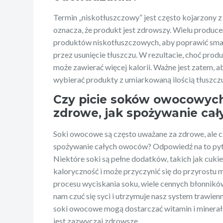
Termin „niskotłuszczowy” jest często kojarzony z
oznacza, że produkt jest zdrowszy. Wielu produc
produktów niskotłuszczowych, aby poprawić sma
przez usunięcie tłuszczu. W rezultacie, choć prod
może zawierać więcej kalorii. Ważne jest zatem, 
wybierać produkty z umiarkowaną ilością tłuszczu
Czy picie soków owocowych
zdrowe, jak spożywanie ca
Soki owocowe są często uważane za zdrowe, ale c
spożywanie całych owoców? Odpowiedź na to pyta
Niektóre soki są pełne dodatków, takich jak cukie
kaloryczność i może przyczynić się do przyrostu 
procesu wyciskania soku, wiele cennych błonnik
nam czuć się syci i utrzymuje nasz system trawien
soki owocowe mogą dostarczać witamin i minera
jest zazwyczaj zdrowsze.