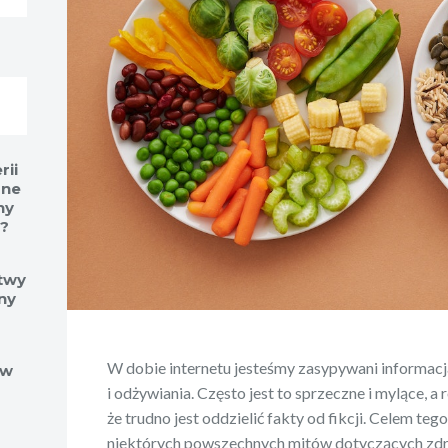
rii
ane
ny
?
stwy
ny
W dobie internetu jesteśmy zasypywani informacj
ów
i odżywiania. Często jest to sprzeczne i mylące, a
że trudno jest oddzielić fakty od fikcji. Celem teg
niektórych powszechnych mitów dotyczących zdr