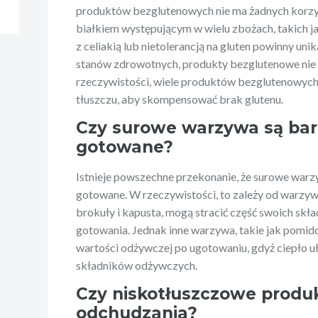
produktów bezglutenowych nie ma żadnych korzyś
białkiem występującym w wielu zbożach, takich ja
z celiakią lub nietolerancją na gluten powinny unik
stanów zdrowotnych, produkty bezglutenowe nie s
rzeczywistości, wiele produktów bezglutenowych 
tłuszczu, aby skompensować brak glutenu.
Czy surowe warzywa są bar
gotowane?
Istnieje powszechne przekonanie, że surowe warz
gotowane. W rzeczywistości, to zależy od warzyw
brokuły i kapusta, mogą stracić część swoich s
gotowania. Jednak inne warzywa, takie jak pomid
wartości odżywczej po ugotowaniu, gdyż ciepło u
składników odżywczych.
Czy niskotłuszczowe produk
odchudzania?